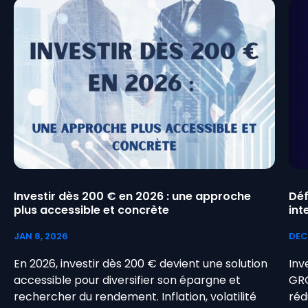
Investir dès 200 € en 2026 : une approche
Déf
plus accessible et concrète
int
inv
JAN 8, 2026
DEC 
En 2026, investir dès 200 € devient une solution
Inv
accessible pour diversifier son épargne et
GRO
rechercher du rendement. Inflation, volatilité
réd